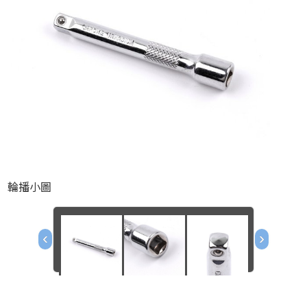
輪播小圖
‹
›