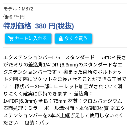
モデル：M872
価格 *** 円
特別価格 380 円(稅抜)
カートに入れる
今すぐ買う
エクステンションバーL75 スタンダード 1/4"DR 長さ
が75ミリの差込角1/4"DR (6.3mm)のスタンダードなエ
クステンションバーです。 奥まった箇所のボルトナッ
トを回す際にソケットを延長させることができる工具で
す。 棒状バーの一部にローレット加工がされていて滑
りにくく確実に保持できます。 差込角：
1/4"DR(6.3mm) 全長：75mm 材質：クロムバナジウム
表面処理：ミラー ボール溝×4面、本体刻印材質 ※エク
ステンションバーを2本以上継ぎ足して使用しないでく
ださい。 包装：バラ