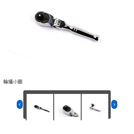
輪播小圖
‹
›