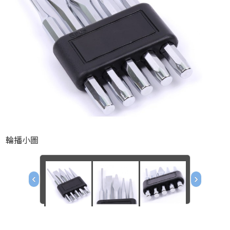
輪播小圖
‹
›