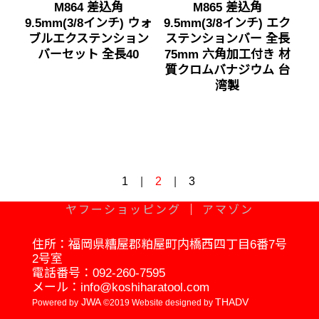
M864 差込角
M865 差込角
9.5mm(3/8インチ) ウォ
9.5mm(3/8インチ) エク
ブルエクステンション
ステンションバー 全長
バーセット 全長40
75mm 六角加工付き 材
質クロムバナジウム 台
湾製
1
|
2
|
3
ヤフーショッピング
｜
アマゾン
住所：福岡県糟屋郡粕屋町内橋西四丁目6番7号
2号室
電話番号：
092-260-7595
メール：
info@koshiharatool.com
JWA
THADV
Powered by
©2019 Website designed by