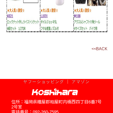
<<BACK
ヤフーショッピング
｜
アマゾン
住所：福岡県糟屋郡粕屋町内橋西四丁目6番7号
2号室
電話番号：
092-260-7595